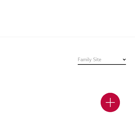
Family Site
서울예약
부산예약
챗봇